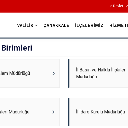
e-Devlet
VALİLİK
ÇANAKKALE
İLÇELERİMİZ
HİZMET
Valilikler
 Birimleri
İl Basın ve Halkla İlişkiler
alem Müdürlüğü
Müdürlüğü
İşleri Müdürlüğü
İl İdare Kurulu Müdürlüğü