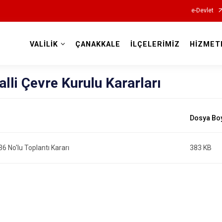
e-Devlet
VALİLİK
ÇANAKKALE
İLÇELERİMİZ
HİZMET
Valilikler
alli Çevre Kurulu Kararları
36 No'lu Toplantı Kararı
383 KB