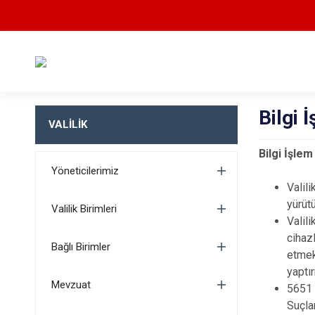
Bilgi
VALİLİK
Bilgi İşle
Yöneticilerimiz
Valil
yürüt
Valilik Birimleri
Valil
cihaz
Bağlı Birimler
etmek
yaptı
Mevzuat
5651 
Suçla