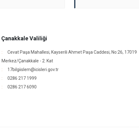
. Çanakkale Valiliği
Cevat Paşa Mahallesi, Kayserili Ahmet Paşa Caddesi, No:26, 17019
Merkez/Çanakkale - 2. Kat
17bilgiislem@icisleri.gov.tr
0286 217 1999
r
0286 217 6090