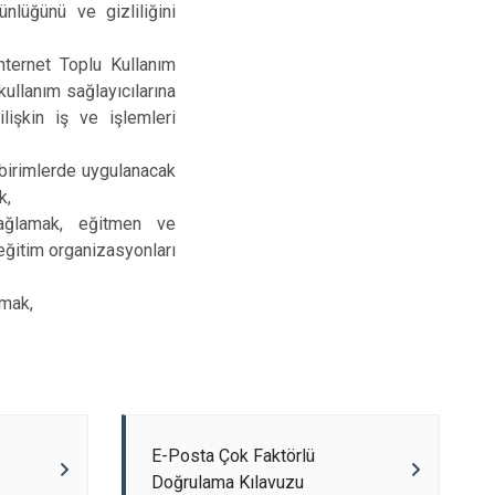
ünlüğünü ve gizliliğini
ternet Toplu Kullanım
kullanım sağlayıcılarına
lişkin iş ve işlemleri
 birimlerde uygulanacak
k,
sağlamak, eğitmen ve
k eğitim organizasyonları
amak,
E-Posta Çok Faktörlü
Doğrulama Kılavuzu