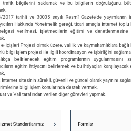
in trafik bilgilerini saklamak ve bu bilgilerin doğruluğunu, büt
ak,
/2017 tarihli ve 30035 sayılı Resmî Gazete’de yayımlanan İn
yıcıları Hakkında Yönetmelik gereği, ticari amaçla internet toplu 
belgesi verilmesi, işletmecilerin eğitimi ve denetlenmesine i
ak,
 e-İçişleri Projesi olmak üzere, valilik ve kaymakamlıklara bağlı
rlü bilgi işlem projesi ile ilgili koordinasyon ve işbirliğini sağlama
nlıkça belirlenecek eğitim programlarının uygulanmasını 
ıcıların eğitim ihtiyacını belirlemek ve bu ihtiyaçları karşılayaca
ak,
k internet sitesinin sürekli, güvenli ve güncel olarak yayınını sağl
birimlerine bilgi işlem konularında destek vermek,
at ve Vali tarafından verilen diğer görevleri yapmak.
zmet Standartlarımız
Formlar