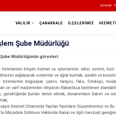
e-Devlet
VALİLİK
ÇANAKKALE
İLÇELERİMİZ
HİZMET
Valilikler
 İşlem Şube Müdürlüğü
m Şube Müdürlüğünün görevleri:
ik birimlerinin bilişim hizmet ve işlemlerinin; etkin, verimli, hızl
ülmesini sağlayacak sistemler ve ağlar kurmak, sürekli ve kesinti
ik birimlerinin bilgisayar, yazıcı, tarayıcı, faks, fotokopi, m
ları ve sarf malzemeleri ihtiyacını Bakanlıkça belirlenen standart
, gerektiğinde bunları temin etmek, donanımların bakım ve on
rmak,
sayılı İnternet Ortamında Yapılan Yayınların Düzenlenmesi ve Bu Y
rla Mücadele Edilmesi Hakkında Kanun ve ilgili mevzuat gereğin