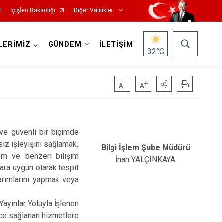
İçişleri Bakanlığı
Diğer Valilikler
LERİMİZ
GÜNDEM
İLETİŞİM
32
°C
ı ve güvenli bir biçimde
siz işleyişini sağlamak,
Bilgi İşlem Şube Müdürü
odem ve benzeri bilişim
İnan YALÇINKAYA
lara uygun olarak tespit
arımlarını yapmak veya
ayınlar Yoluyla İşlenen
ce sağlanan hizmetlere