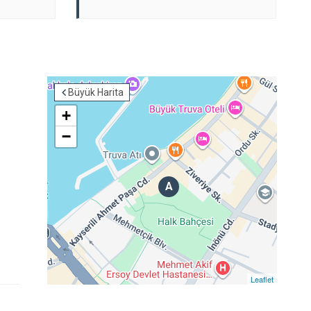
Büyük Harita
+
−
A
Leaflet