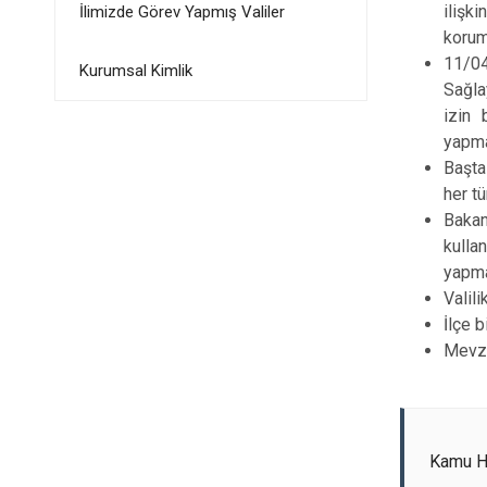
ilişk
İlimizde Görev Yapmış Valiler
korum
11/04
Kurumsal Kimlik
Sağla
izin 
yapm
Başta
her tü
Baka
kullan
yapm
Valili
İlçe 
Mevzu
Kamu Hi