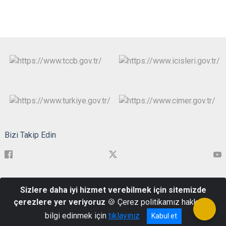
Bizi Takip Edin
Cevat Paşa Mahallesi, Kayserili Ahmet Paşa Caddesi, No:26, 17019
Sizlere daha iyi hizmet verebilmek için sitemizde
Merkez/Çanakkale
çerezlere yer veriyoruz
🍪 Çerez politikamız hakkında
0286 217 1999
bilgi edinmek için
tıklayınız
Kabul et