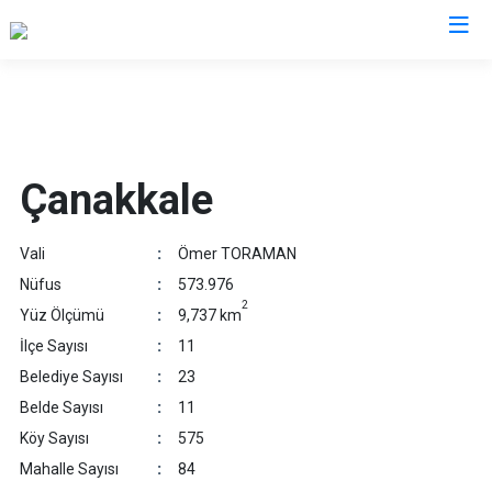
Valilikler
Çanakkale
Vali
:
Ömer TORAMAN
Nüfus
:
573.976
2
Yüz Ölçümü
:
9,737 km
İlçe Sayısı
:
11
Belediye Sayısı
:
23
Belde Sayısı
:
11
Köy Sayısı
:
575
Mahalle Sayısı
:
84